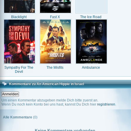
Blacklight
Fast X
The Ice Road
Sympathy For The
The Misfits
Ambulance
Devil
Kommentare zu An American Hippie in Israel
Um einen Kommentar abzugeben melde Dich bitte zuerst an.
Wenn Du noch kein Konto bei uns hast, kannst Du Dich hier
registrieren
.
Alle Kommentare
(0)
Keine Kommentare vorhanden.