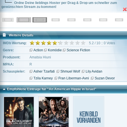
Ordne Deine lieblings Hoster per Drag & Drop um schneller zum
gewünschten Stream zu kommen!
Weitere Details
IMDb Wertung:
5.2 / 10 :: 0 Votes
Genre:
Action
Komödie
Science Fiction
Produzent:
Amatsia Hiuni
MPAA:
R
Schauspieler:
Asher Tzarfati
Shmuel Wolf
Lily Avidan
Tzila Karney
Fran Liberman-Avni
Suzan Devor
Empfohlene Einträge für "An American Hippie in Israel"