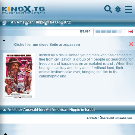
Home
Menu
An American Hippie in Israel
(1972)
Amos Sefer
~ 95 min.
Action
0
Trailer
Klicke hier um diese Seite anzupassen
Incited by a disillusioned young man who has decided to
flee from civilization, a group of 4 people go searching for
freedom and happiness on an isolated island . When their
boat goes astray and they are left without food, their
animal instincts take over, bringing the film to its
catastrophic end.
Anbieter Auswahl für: An American Hippie in Israel
Anbieter Übersicht umschalten