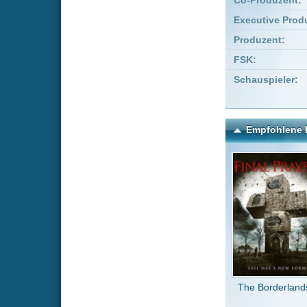
The Borderlands
Iro
Kommentare zu 28 Woche
Um einen Kommen
Wenn Du noch ke
Alle Kommentare
(5)
Genial!
CracK_He
Super Film-
marcbeast
bild & ton 9