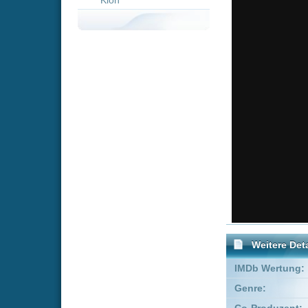
Weitere Details
IMDb Wertung:
Genre:
Horr
Co-Produzent:
Bernar
Executive Producer:
Danny 
Produzent:
Andrew
FSK:
keine 
Schauspieler:
Robe
Imog
Empfohlene Einträge für 