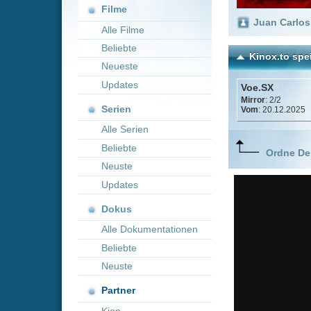
Neueste
Updates
Voe.SX
Mirror
: 2/2
Serien
Vom
: 20.12.2025
Alle Serien
Beliebte
Ordne Deine lieblings
Neuste
Updates
Dokus
Alle Dokumentationen
Beliebte
Neuste
Partner
Kion