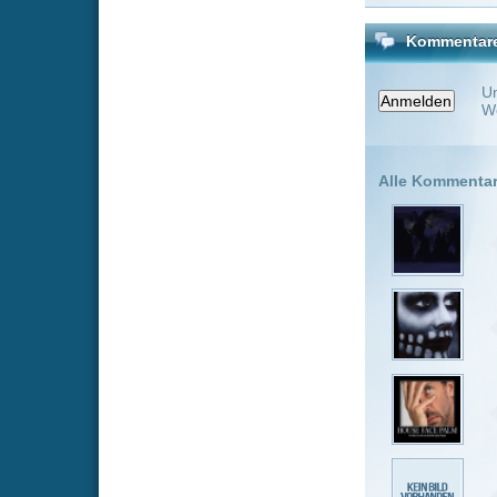
t0ggs67
v
Bekloppte Ü
Kratos82
Toller Film ;
Setradhar