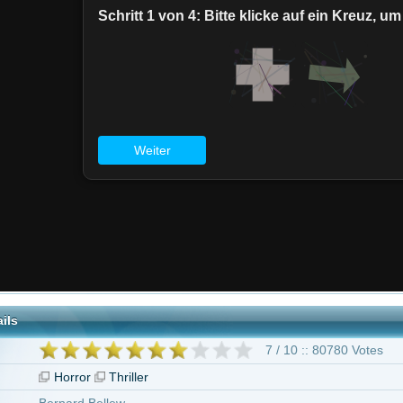
7 / 10 :: 80780 Votes
or
Thriller
d Bellew
Boyle
 Macdonald
Jugendfreigabe
rt Carlyle
Rose Byrne
Jeremy Renner
Harold Perrineau
Catherine McC
en Poots
Mackintosh Muggleton
38 weitere
"28 Wochen später"