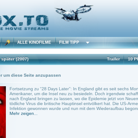
 KINOFILME
FILM TIPP
)
Trailer
10 Playlists
1 Übersetzung
Seite anzupassen
ung zu “28 Days Later”: In England gibt es seit sechs Monaten kein Leben mehr. Jet
r, um die Insel neu zu besiedeln. Doch irgendwie schafft es der Virus, sich von ein
and bringen zu lassen, wo die Epidemie jetzt von Neuem beginnt. Ein halbes Jahr ist
Virus die britische Hauptinsel entvölkert hat. Die US-Armee gibt bekannt, dass der K
n gewonnen wurde und nun mit dem Wiederaufbau begonnen...
en...
UK, Spain
~ 100 min.
Horror
0
ilme selber! Dieser Stream wird gehostet bei:
Voe.SX
Anbie