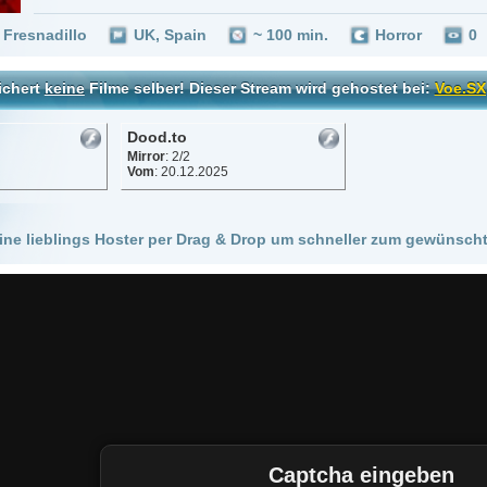
Dood.to
Mirror
: 2/2
Vom
: 20.12.2025
 Hoster per Drag & Drop um schneller zum gewünschten Stream zu kommen!