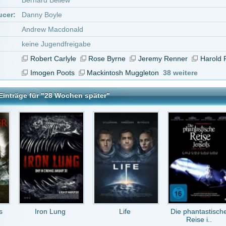
n Lung
Life
Die phantastische
Hellboy Animated:
Reise i..
Schwert..
n später
tar abzugeben melde Dich bitte zuerst an.
in Konto bei uns hast, kannst Du Dich hier
registrieren
.
aD88
vor 13 Jahren
----setzt neue Maßstäbe im Genre!!!! (auch der Vorgänger:-)
vor 16 Jahren
/10 film: gähn