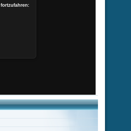
ormack
Idris Elba