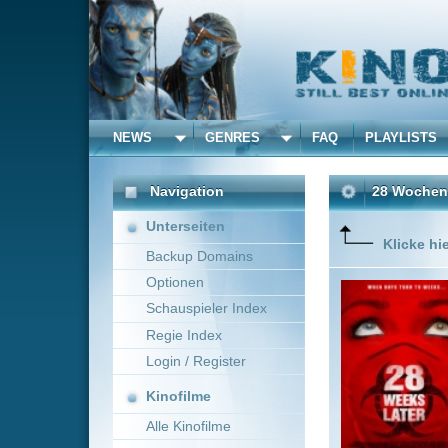
NEWS
GENRES
FAQ
PLAYLISTS
ALLE
Navigation
28 Wochen später
(2007
Unterseiten
Klicke hier um diese 
Backup Domains
Optionen
Fortsetz
Amerikane
Schauspieler Index
nach Engl
Regie Index
tödliche 
Infektio
Login / Register
Mehr zeig
Kinofilme
Alle Kinofilme
Filme
Juan Carlos Fresnadillo
Alle Filme
Beliebte
Kinox.to speichert
keine
F