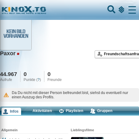
Home
Menu
Paxor
Freundschaftsanfr
44.967
0
0
Aufrufe
Punkte (
?
)
Freunde
Da Du nicht mit dieser Person befreundet bist, siehst du eventuell nur
einen Auszug des Profils.
Aktivitäten
Playlisten
Gruppen
Infos
Kommentare
Allgemein
Lieblingsfilme