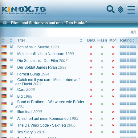
Home
Menu
Filme und Serien von und mit: "Tom Hanks"
Titel
DivX
Flash
Mp4
Rating
Schlaflos in Seattle
1993
Meine teuflischen Nachbarn
1989
Die Simpsons - Der Film
2007
Der Soldat James Ryan
1998
Forrest Gump
1994
Catch me if you can - Mein Leben auf
der Flucht
2002
Cars
2006
Big
1988
Band of Brothers - Wir waren wie Brüder
2001
Illuminati
2009
Alles hört auf mein Kommando
1985
The Da Vinci Code - Sakrileg
2006
Toy Story 3
2010