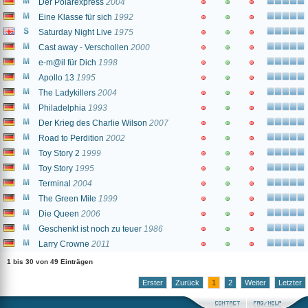
Der Polarexpress
2004
Eine Klasse für sich
1992
Saturday Night Live
1975
Cast away - Verschollen
2000
e-m@il für Dich
1998
Apollo 13
1995
The Ladykillers
2004
Philadelphia
1993
Der Krieg des Charlie Wilson
2007
Road to Perdition
2002
Toy Story 2
1999
Toy Story
1995
Terminal
2004
The Green Mile
1999
Die Queen
2006
Geschenkt ist noch zu teuer
1986
Larry Crowne
2011
1 bis 30 von 49 Einträgen
Erster
Zurück
1
2
Weiter
Letzter