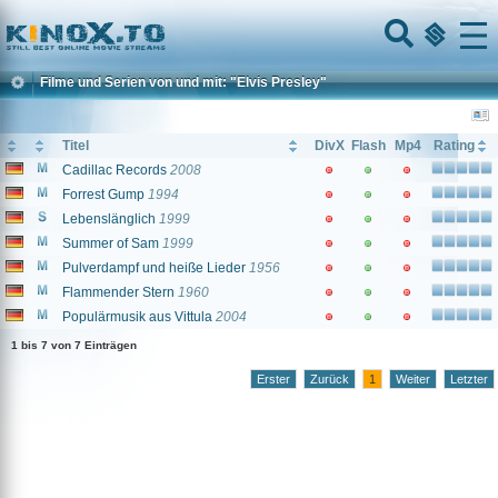
Home
Menu
Filme und Serien von und mit: "Elvis Presley"
Titel
DivX
Flash
Mp4
Rating
Cadillac Records
2008
Forrest Gump
1994
Lebenslänglich
1999
Summer of Sam
1999
Pulverdampf und heiße Lieder
1956
Flammender Stern
1960
Populärmusik aus Vittula
2004
1 bis 7 von 7 Einträgen
Erster
Zurück
1
Weiter
Letzter