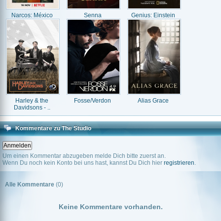
Narcos: México
Senna
Genius: Einstein
Harley & the
Fosse/Verdon
Alias Grace
Davidsons - ..
Kommentare zu The Studio
Um einen Kommentar abzugeben melde Dich bitte zuerst an.
Wenn Du noch kein Konto bei uns hast, kannst Du Dich hier
registrieren
.
Alle Kommentare
(0)
Keine Kommentare vorhanden.