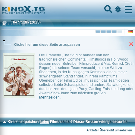
Home
Menu
The Studio
(2025)
Biografie
0
Klicke hier um diese Seite anzupassen
Die Dramedy „The Studio“ handelt von den
traditionsreichen Continental Filmstudios in Hollywood,
dessen neuer Betreiber, Filmproduzent Matt Remick (Seth
Rogen) mit seinem Team versucht, in einer Welt zu
überleben, in der Kunst gegen Kommerz einen immer
schwierigeren Stand findet. In Ihrem Kampf ums
Überleben der Filmstudios, muss sich das Team gegen
selbstverliebte Schauspieler und andere Schwierigkeiten
durchsetzen, denn jede Party, Casting-Entscheidung oder
Award-Show kann zum nächsten großen...
Mehr zeigen...
Kinox.to speichert
keine
Filme selber! Dieser Stream wird gehostet bei:
Dood.to
Anbieter Übersicht umschalten