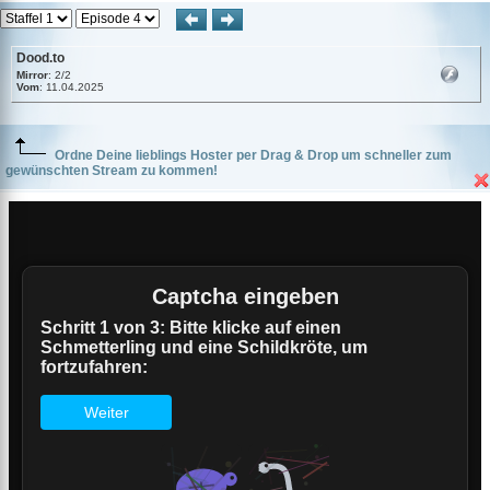
Dood.to
Mirror
: 2/2
Vom
: 11.04.2025
Ordne Deine lieblings Hoster per Drag & Drop um schneller zum
gewünschten Stream zu kommen!