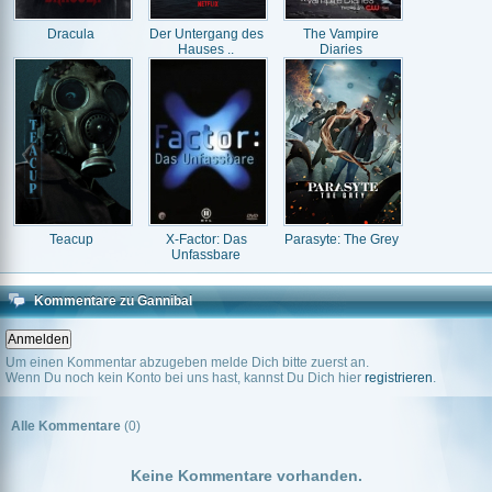
Dracula
Der Untergang des
The Vampire
Hauses ..
Diaries
Teacup
X-Factor: Das
Parasyte: The Grey
Unfassbare
Kommentare zu Gannibal
Um einen Kommentar abzugeben melde Dich bitte zuerst an.
Wenn Du noch kein Konto bei uns hast, kannst Du Dich hier
registrieren
.
Alle Kommentare
(0)
Keine Kommentare vorhanden.