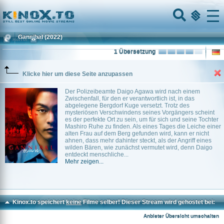
Home
Menu
Gannibal
(2022)
Horror
0
1 Übersetzung
Klicke hier um diese Seite anzupassen
Der Polizeibeamte Daigo Agawa wird nach einem
Zwischenfall, für den er verantwortlich ist, in das
abgelegene Bergdorf Kuge versetzt. Trotz des
mysteriösen Verschwindens seines Vorgängers scheint
es der perfekte Ort zu sein, um für sich und seine Tochter
Mashiro Ruhe zu finden. Als eines Tages die Leiche einer
alten Frau auf dem Berg gefunden wird, kann er nicht
ahnen, dass mehr dahinter steckt, als der Angriff eines
wilden Bären, wie zunächst vermutet wird, denn Daigo
entdeckt menschliche...
Mehr zeigen...
Kinox.to speichert
keine
Filme selber! Dieser Stream wird gehostet bei:
Dood.to
Anbieter Übersicht umschalten