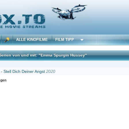
 KINOFILME
FILM TIPP
nd mit: "Emma Spurgin Hussey"
DivX
einer Angst
2020
Erster
Zurück