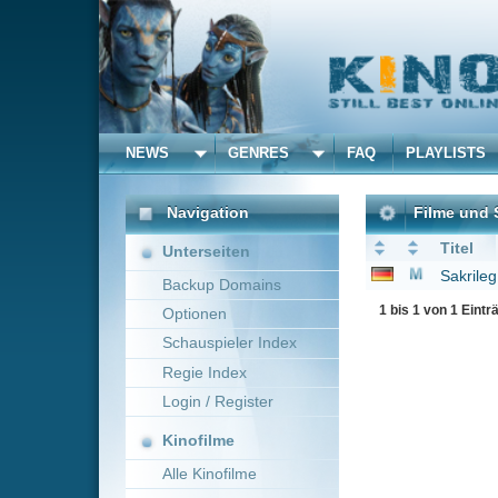
NEWS
GENRES
FAQ
PLAYLISTS
ALLE
Navigation
Filme und Serien von u
Titel
Unterseiten
Sakrileg - Stell Dich D
Backup Domains
1 bis 1 von 1 Einträgen
Optionen
Schauspieler Index
Regie Index
Login / Register
Kinofilme
Alle Kinofilme
Filme
Alle Filme
Beliebte