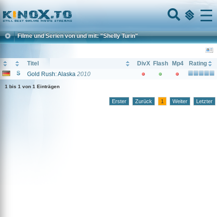
Home
Menu
Filme und Serien von und mit: "Shelly Turin"
Titel
DivX
Flash
Mp4
Rating
Gold Rush: Alaska
2010
1 bis 1 von 1 Einträgen
Erster
Zurück
1
Weiter
Letzter