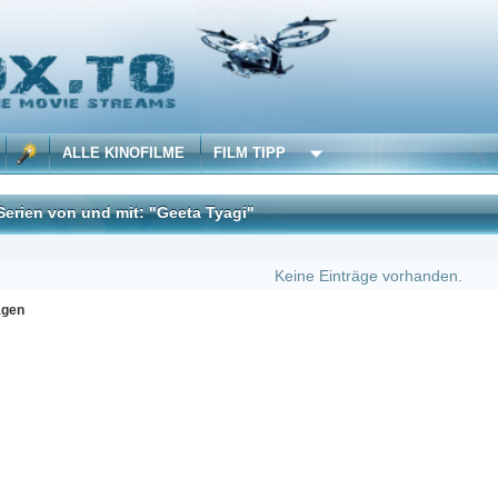
 KINOFILME
FILM TIPP
d mit: "Geeta Tyagi"
DivX
Keine Einträge vorhanden.
Erster
Zu