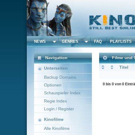
NEWS
GENRES
FAQ
PLAYLISTS
ALLE
Navigation
Filme und Serien von un
Titel
Unterseiten
Backup Domains
0 bis 0 von 0 Einträgen
Optionen
Schauspieler Index
Regie Index
Login / Register
Kinofilme
Alle Kinofilme
Filme
Alle Filme
Beliebte