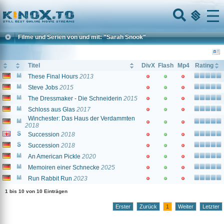
Home
Menu
Filme und Serien von und mit: "Sarah Snook"
Titel
DivX
Flash
Mp4
Rating
These Final Hours
2013
Steve Jobs
2015
The Dressmaker - Die Schneiderin
2015
Schloss aus Glas
2017
Winchester: Das Haus der Verdammten
2018
Succession
2018
Succession
2018
An American Pickle
2020
Memoiren einer Schnecke
2025
Run Rabbit Run
2023
1 bis 10 von 10 Einträgen
Erster
Zurück
1
Weiter
Letzter