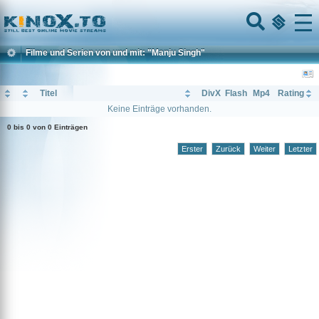
Home
Menu
Filme und Serien von und mit: "Manju Singh"
Titel
DivX
Flash
Mp4
Rating
Keine Einträge vorhanden.
0 bis 0 von 0 Einträgen
Erster
Zurück
Weiter
Letzter