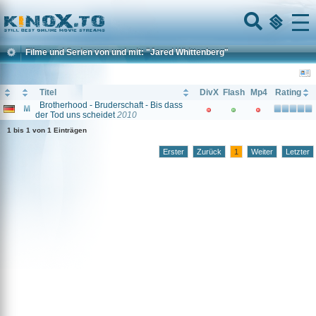
Home
Menu
Filme und Serien von und mit: "Jared Whittenberg"
Titel
DivX
Flash
Mp4
Rating
Brotherhood - Bruderschaft - Bis dass
der Tod uns scheidet
2010
1 bis 1 von 1 Einträgen
Erster
Zurück
1
Weiter
Letzter