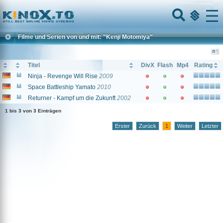
Home
Menu
Filme und Serien von und mit: "Kenji Motomiya"
Titel
DivX
Flash
Mp4
Rating
Ninja - Revenge Will Rise
2009
Space Battleship Yamato
2010
Returner - Kampf um die Zukunft
2002
1 bis 3 von 3 Einträgen
Erster
Zurück
1
Weiter
Letzter