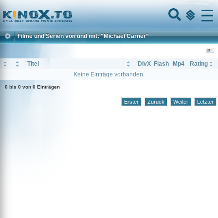
Home
Menu
Filme und Serien von und mit: "Michael Carner"
Titel
DivX
Flash
Mp4
Rating
Keine Einträge vorhanden.
0 bis 0 von 0 Einträgen
Erster
Zurück
Weiter
Letzter