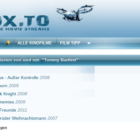
 KINOFILME
FILM TIPP
d mit: "Tommy Bartlett"
DivX
trolle
2008
chtsmann
2007
Erster
Zurück