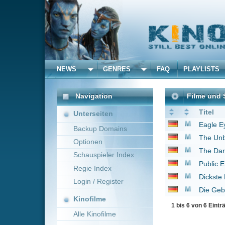
NEWS
GENRES
FAQ
PLAYLISTS
ALLE
Navigation
Filme und Serien von un
Titel
Unterseiten
Eagle Eye - Außer Kon
Backup Domains
The Unborn
2009
Optionen
The Dark Knight
2008
Schauspieler Index
Public Enemies
2009
Regie Index
Dickste Freunde
2011
Login / Register
Die Gebrüder Weihna
Kinofilme
1 bis 6 von 6 Einträgen
Alle Kinofilme
Filme
Alle Filme
Beliebte