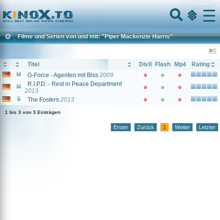
Home
Menu
Filme und Serien von und mit: "Piper Mackenzie Harris"
Titel
DivX
Flash
Mp4
Rating
G-Force - Agenten mit Biss
2009
R.I.P.D. - Rest in Peace Department
2013
The Fosters
2013
1 bis 3 von 3 Einträgen
Erster
Zurück
1
Weiter
Letzter