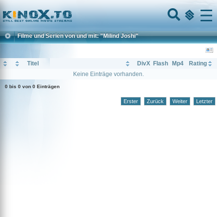
Home
Menu
Filme und Serien von und mit: "Milind Joshi"
Titel
DivX
Flash
Mp4
Rating
Keine Einträge vorhanden.
0 bis 0 von 0 Einträgen
Erster
Zurück
Weiter
Letzter