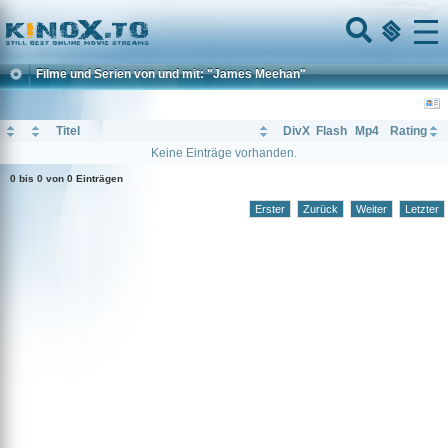
Home
Menu
Filme und Serien von und mit: "James Meehan"
Titel
DivX
Flash
Mp4
Rating
Keine Einträge vorhanden.
0 bis 0 von 0 Einträgen
Erster
Zurück
Weiter
Letzter