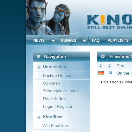
NEWS
GENRES
FAQ
PLAYLISTS
ALLE
Navigation
Filme und Serien von und
Titel
Unterseiten
On the Hunt
2026
Backup Domains
1 bis 1 von 1 Einträgen
Optionen
Schauspieler Index
Regie Index
Login / Register
Kinofilme
Alle Kinofilme
Filme
Alle Filme
Beliebte