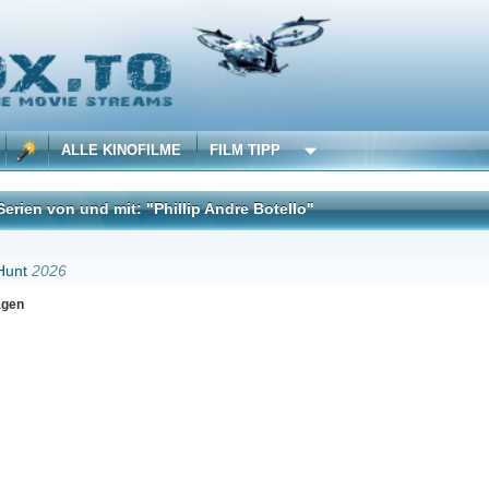
 KINOFILME
FILM TIPP
 mit: "Phillip Andre Botello"
DivX
Erster
Zurück