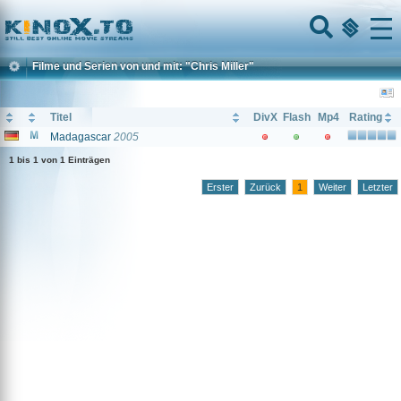
Home
Menu
Filme und Serien von und mit: "Chris Miller"
Titel
DivX
Flash
Mp4
Rating
Madagascar
2005
1 bis 1 von 1 Einträgen
Erster
Zurück
1
Weiter
Letzter