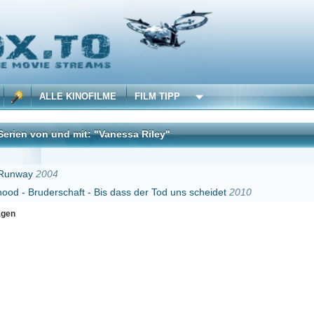
 KINOFILME
FILM TIPP
d mit: "Vanessa Riley"
DivX
chaft - Bis dass der Tod uns scheidet
2010
Erster
Zurück