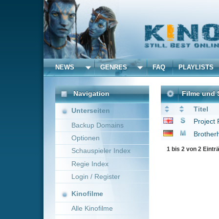
NEWS
GENRES
FAQ
PLAYLISTS
ALLE
Navigation
Filme und Serien von un
Titel
Unterseiten
Project Runway
2004
Backup Domains
Brotherhood - Bruders
Optionen
1 bis 2 von 2 Einträgen
Schauspieler Index
Regie Index
Login / Register
Kinofilme
Alle Kinofilme
Filme
Alle Filme
Beliebte