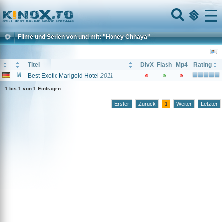
Home
Menu
Filme und Serien von und mit: "Honey Chhaya"
Titel
DivX
Flash
Mp4
Rating
Best Exotic Marigold Hotel
2011
1 bis 1 von 1 Einträgen
Erster
Zurück
1
Weiter
Letzter