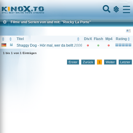
Home
Menu
Filme und Serien von und mit: "Rocky La Porte"
Titel
DivX
Flash
Mp4
Rating
Shaggy Dog - Hör mal, wer da bellt
2006
1 bis 1 von 1 Einträgen
Erster
Zurück
1
Weiter
Letzter