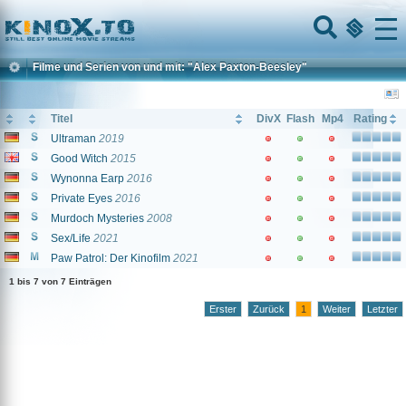
Home
Menu
Filme und Serien von und mit: "Alex Paxton-Beesley"
Titel
DivX
Flash
Mp4
Rating
Ultraman
2019
Good Witch
2015
Wynonna Earp
2016
Private Eyes
2016
Murdoch Mysteries
2008
Sex/Life
2021
Paw Patrol: Der Kinofilm
2021
1 bis 7 von 7 Einträgen
Erster
Zurück
1
Weiter
Letzter