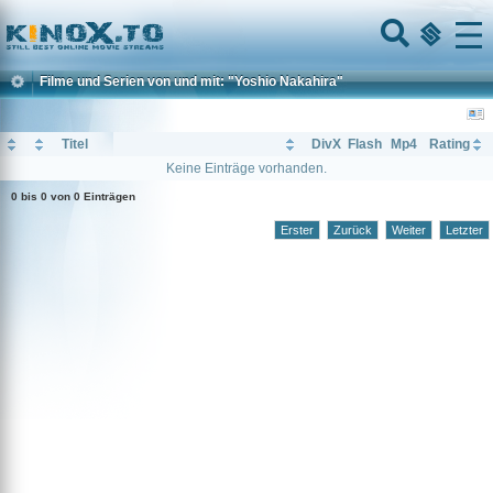
Home
Menu
Filme und Serien von und mit: "Yoshio Nakahira"
Titel
DivX
Flash
Mp4
Rating
Keine Einträge vorhanden.
0 bis 0 von 0 Einträgen
Erster
Zurück
Weiter
Letzter