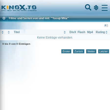
Home
Menu
Filme und Serien von und mit: "Yasuji Mita"
Titel
DivX
Flash
Mp4
Rating
Keine Einträge vorhanden.
0 bis 0 von 0 Einträgen
Erster
Zurück
Weiter
Letzter