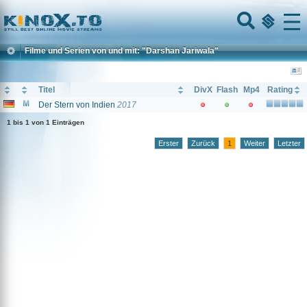
Home
Menu
Filme und Serien von und mit: "Darshan Jariwala"
Titel
DivX
Flash
Mp4
Rating
Der Stern von Indien
2017
1 bis 1 von 1 Einträgen
Erster
Zurück
1
Weiter
Letzter