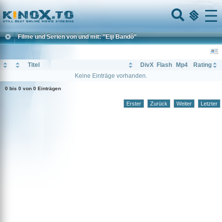
Home
Menu
Filme und Serien von und mit: "Eiji Bandô"
Titel
DivX
Flash
Mp4
Rating
Keine Einträge vorhanden.
0 bis 0 von 0 Einträgen
Erster
Zurück
Weiter
Letzter