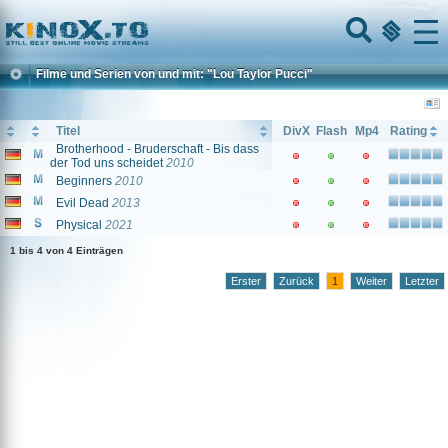
Home
Menu
Filme und Serien von und mit: "Lou Taylor Pucci"
Titel
DivX
Flash
Mp4
Rating
Brotherhood - Bruderschaft - Bis dass
der Tod uns scheidet
2010
Beginners
2010
Evil Dead
2013
Physical
2021
1 bis 4 von 4 Einträgen
Erster
Zurück
1
Weiter
Letzter