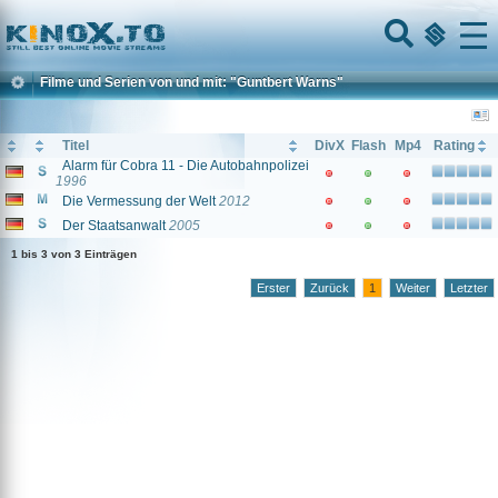
Home
Menu
Filme und Serien von und mit: "Guntbert Warns"
Titel
DivX
Flash
Mp4
Rating
Alarm für Cobra 11 - Die Autobahnpolizei
1996
Die Vermessung der Welt
2012
Der Staatsanwalt
2005
1 bis 3 von 3 Einträgen
Erster
Zurück
1
Weiter
Letzter