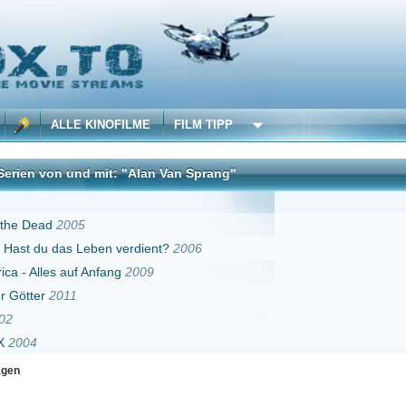
 KINOFILME
FILM TIPP
d mit: "Alan Van Sprang"
DivX
5
 Leben verdient?
2006
f Anfang
2009
Erster
Zurück