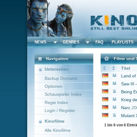
NEWS
GENRES
FAQ
PLAYLISTS
ALLE
Navigation
Filme und Serien von un
Titel
Unterseiten
Land of the Dead
200
Backup Domains
Saw III - Hast du das
Optionen
Being Erica - Alles au
Schauspieler Index
Krieg der Götter
2011
Regie Index
Narc
2002
Login / Register
Mutant X
2004
Kinofilme
1 bis 6 von 6 Einträgen
Alle Kinofilme
Filme
Alle Filme
Beliebte