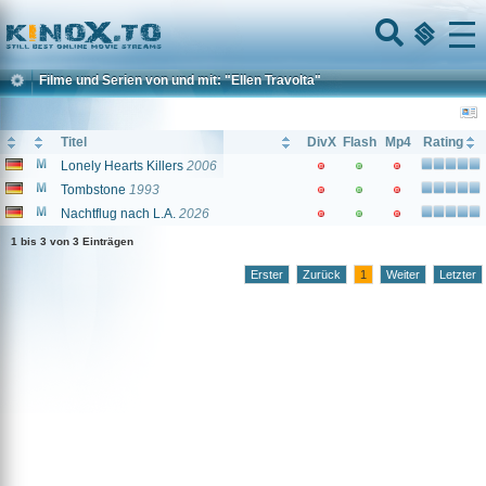
Home
Menu
Filme und Serien von und mit: "Ellen Travolta"
Titel
DivX
Flash
Mp4
Rating
Lonely Hearts Killers
2006
Tombstone
1993
Nachtflug nach L.A.
2026
1 bis 3 von 3 Einträgen
Erster
Zurück
1
Weiter
Letzter