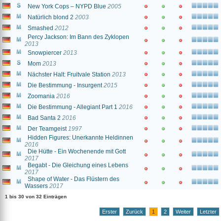
New York Cops – NYPD Blue
2005
Natürlich blond 2
2003
Smashed
2012
Percy Jackson: Im Bann des Zyklopen
2013
Snowpiercer
2013
Mom
2013
Nächster Halt: Fruitvale Station
2013
Die Bestimmung - Insurgent
2015
Zoomania
2016
Die Bestimmung - Allegiant Part 1
2016
Bad Santa 2
2016
Der Teamgeist
1997
Hidden Figures: Unerkannte Heldinnen
2016
Die Hütte - Ein Wochenende mit Gott
2017
Begabt - Die Gleichung eines Lebens
2017
Shape of Water - Das Flüstern des
Wassers
2017
1 bis 30 von 32 Einträgen
Erster
Zurück
1
2
Weiter
Letzter