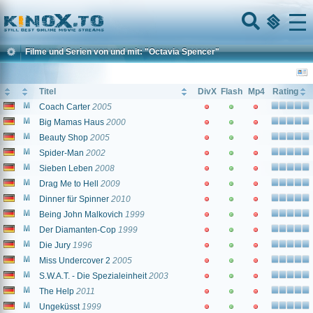
Home
Menu
Filme und Serien von und mit: "Octavia Spencer"
Titel
DivX
Flash
Mp4
Rating
Coach Carter
2005
Big Mamas Haus
2000
Beauty Shop
2005
Spider-Man
2002
Sieben Leben
2008
Drag Me to Hell
2009
Dinner für Spinner
2010
Being John Malkovich
1999
Der Diamanten-Cop
1999
Die Jury
1996
Miss Undercover 2
2005
S.W.A.T. - Die Spezialeinheit
2003
The Help
2011
Ungeküsst
1999