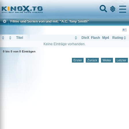
Home
Menu
Filme und Serien von und mit: "A.C. Tony Smith"
Titel
DivX
Flash
Mp4
Rating
Keine Einträge vorhanden.
0 bis 0 von 0 Einträgen
Erster
Zurück
Weiter
Letzter