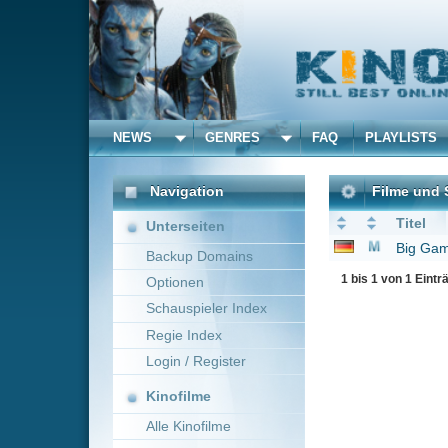
NEWS
GENRES
FAQ
PLAYLISTS
ALLE
Navigation
Filme und Serien von un
Titel
Unterseiten
Big Game
2014
Backup Domains
1 bis 1 von 1 Einträgen
Optionen
Schauspieler Index
Regie Index
Login / Register
Kinofilme
Alle Kinofilme
Filme
Alle Filme
Beliebte