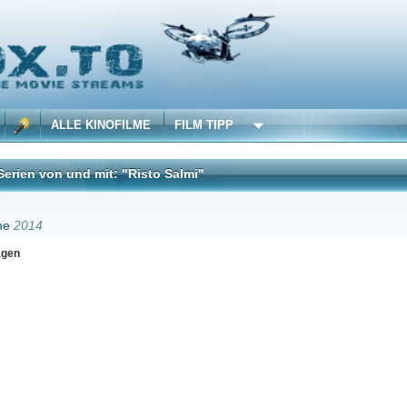
 KINOFILME
FILM TIPP
d mit: "Risto Salmi"
DivX
Erster
Zurück