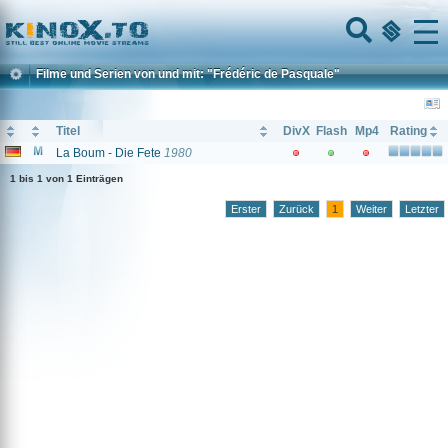
Home
Menu
Filme und Serien von und mit: "Frédéric de Pasquale"
Titel
DivX
Flash
Mp4
Rating
La Boum - Die Fete
1980
1 bis 1 von 1 Einträgen
Erster
Zurück
1
Weiter
Letzter