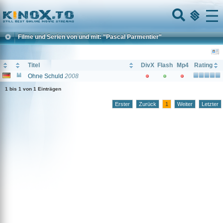
Home
Menu
Filme und Serien von und mit: "Pascal Parmentier"
Titel
DivX
Flash
Mp4
Rating
Ohne Schuld
2008
1 bis 1 von 1 Einträgen
Erster
Zurück
1
Weiter
Letzter