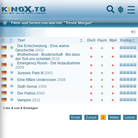
Home
Menu
Filme und Serien von und mit: "Trevor Morgan"
Titel
DivX
Flash
Mp4
Rating
Die Entscheidung - Eine wahre
Geschichte
2002
Brotherhood - Bruderschaft - Bis dass
der Tod uns scheidet
2010
Emergency Room - Die Notaufnahme
2009
Jurassic Park III
2001
Eine Affäre Undercover
2008
Sixth Sense
1999
Der Patriot
2000
Vampire
2011
1 bis 8 von 8 Einträgen
Erster
Zurück
1
Weiter
Letzter