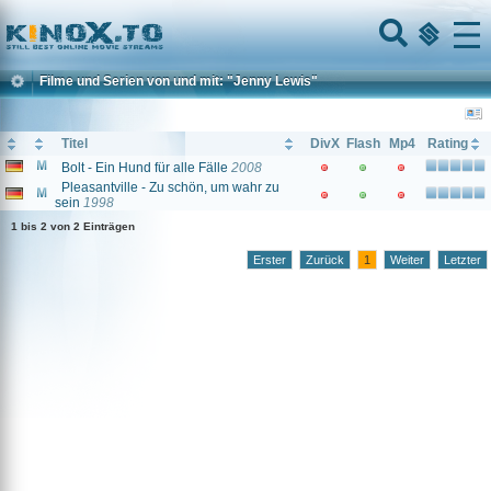
Home
Menu
Filme und Serien von und mit: "Jenny Lewis"
Titel
DivX
Flash
Mp4
Rating
Bolt - Ein Hund für alle Fälle
2008
Pleasantville - Zu schön, um wahr zu
sein
1998
1 bis 2 von 2 Einträgen
Erster
Zurück
1
Weiter
Letzter