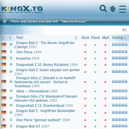
Home
Menu
Filme und Serien von und mit: "Takeshi Kusao"
Titel
DivX
Flash
Mp4
Rating
Dragon Ball Z - The Movie: Angriff der
Cyborgs
1992
One Piece
1999
Inuyasha
2004
Dragonball Z 10: Brolys Rückkehr
1994
Dragon Ball Z: Super saiyajin son-gohan
1993
Doragon bôru Z: Zetsubô e no hankô!!
Nokosareta chô senshi - Gohan to
Torankusu
1993
Akira --- Remastered
1988
Doragon bôru Z 8: Moetsukiro!! Nessen
retsusen-chô gekisen
1993
Dragonball Z 13: Drachenfaust
1995
Dragon Ball Z - Angriff der Biokämpfer
1994
One Piece *german subbed*
1999
Dragon Ball GT
1997