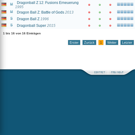
Dragonball Z 12: Fusions Erneuerung
1995
Dragon Ball Z: Battle of Gods
2013
Dragon Ball Z
1996
Dragonball Super
2015
1 bis 16 von 16 Einträgen
Erster
Zurück
1
Weiter
Letzter