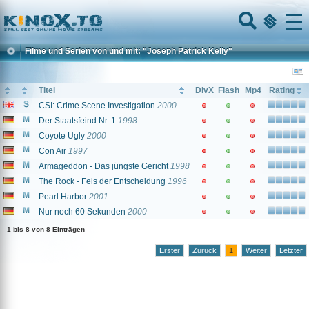
Home
Menu
Filme und Serien von und mit: "Joseph Patrick Kelly"
Titel
DivX
Flash
Mp4
Rating
CSI: Crime Scene Investigation
2000
Der Staatsfeind Nr. 1
1998
Coyote Ugly
2000
Con Air
1997
Armageddon - Das jüngste Gericht
1998
The Rock - Fels der Entscheidung
1996
Pearl Harbor
2001
Nur noch 60 Sekunden
2000
1 bis 8 von 8 Einträgen
Erster
Zurück
1
Weiter
Letzter