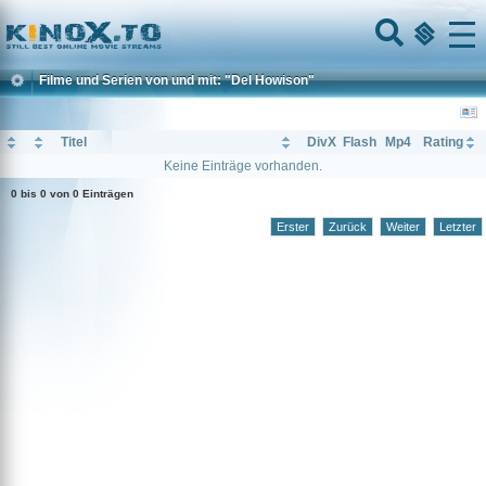
Home
Menu
Filme und Serien von und mit: "Del Howison"
Titel
DivX
Flash
Mp4
Rating
Keine Einträge vorhanden.
0 bis 0 von 0 Einträgen
Erster
Zurück
Weiter
Letzter