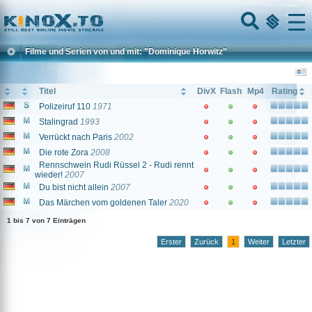
Home
Menu
Filme und Serien von und mit: "Dominique Horwitz"
Titel
DivX
Flash
Mp4
Rating
Polizeiruf 110
1971
Stalingrad
1993
Verrückt nach Paris
2002
Die rote Zora
2008
Rennschwein Rudi Rüssel 2 - Rudi rennt
wieder!
2007
Du bist nicht allein
2007
Das Märchen vom goldenen Taler
2020
1 bis 7 von 7 Einträgen
Erster
Zurück
1
Weiter
Letzter