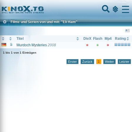
Home
Menu
Filme und Serien von und mit: "Eli Ham"
Titel
DivX
Flash
Mp4
Rating
Murdoch Mysteries
2008
1 bis 1 von 1 Einträgen
Erster
Zurück
1
Weiter
Letzter