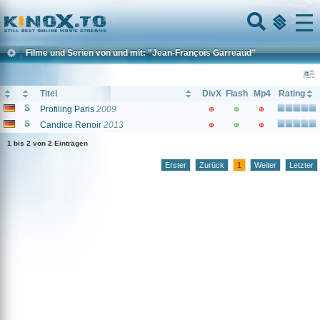
Home
Menu
Filme und Serien von und mit: "Jean-François Garreaud"
Titel
DivX
Flash
Mp4
Rating
Profiling Paris
2009
Candice Renoir
2013
1 bis 2 von 2 Einträgen
Erster
Zurück
1
Weiter
Letzter