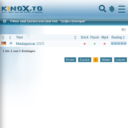
Home
Menu
Filme und Serien von und mit: "Zeljko Duvnjak"
Titel
DivX
Flash
Mp4
Rating
Madagascar
2005
1 bis 1 von 1 Einträgen
Erster
Zurück
1
Weiter
Letzter