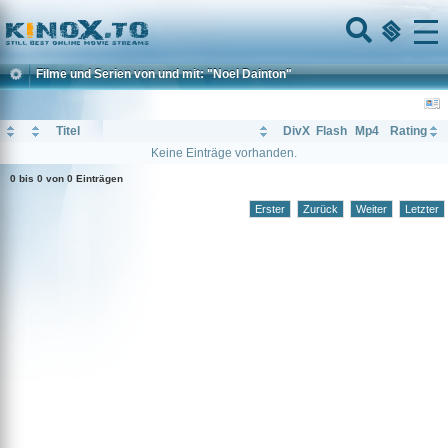
Home
Menu
Filme und Serien von und mit: "Noel Dainton"
Titel
DivX
Flash
Mp4
Rating
Keine Einträge vorhanden.
0 bis 0 von 0 Einträgen
Erster
Zurück
Weiter
Letzter