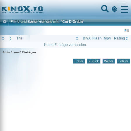
Home
Menu
Filme und Serien von und mit: "Cot D'Ordan"
Titel
DivX
Flash
Mp4
Rating
Keine Einträge vorhanden.
0 bis 0 von 0 Einträgen
Erster
Zurück
Weiter
Letzter