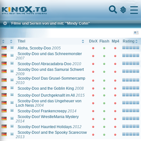
Home
Menu
Filme und Serien von und mit: "Mindy Cohn"
Titel
DivX
Flash
Mp4
Rating
Aloha, Scooby-Doo
2005
Scooby-Doo und das Schneemonster
2007
Scooby-Doo! Abracadabra-Doo
2010
Scooby Doo und das Samurai Schwert
2009
Scooby-Doo! Das Grusel-Sommercamp
2010
Scooby-Doo and the Goblin King
2008
Scooby-Doo! Durchgeknallt im All
2015
Scooby-Doo und das Ungeheuer von
Loch Ness
2004
Scooby-Doo! Frankencreepy
2014
Scooby-Doo! WrestleMania Mystery
2014
Scooby-Doo! Haunted Holidays
2012
Scooby-Doo! and the Spooky Scarecrow
2013